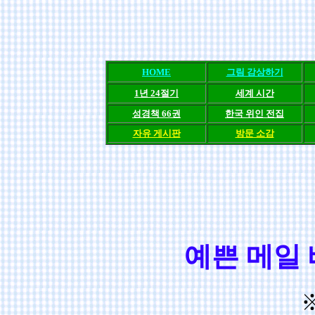
HOME
그림 감상하기
1년 24절기
세계 시간
성경책 66권
한국 위인 전집
자유 게시판
방문 소감
예쁜 메일