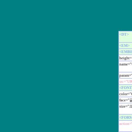
<DT>
<EM>
<EMB
heigh
name=
param=
src="U
<FONT
color
face=
size="
<FOR
action