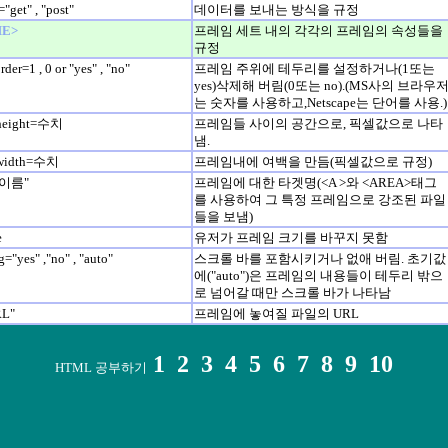
"get" , "post"
데이터를 보내는 방식을 규정
ME>
프레임 세트 내의 각각의 프레임의 속성들을
규정
der=1 , 0 or "yes" , "no"
프레임 주위에 테두리를 설정하거나(1또는
yes)삭제해 버림(0또는 no).(MS사의 브라우
는 숫자를 사용하고,Netscape는 단어를 사용.)
height=수치
프레임들 사이의 공간으로, 픽셀값으로 나타
냄.
nwidth=수치
프레임내에 여백을 만듬(픽셀값으로 규정)
"이름"
프레임에 대한 타겟명(<A >와 <AREA>태그
를 사용하여 그 특정 프레임으로 강조된 파일
들을 보냄)
e
유저가 프레임 크기를 바꾸지 못함
g="yes" ,"no" , "auto"
스크롤 바를 포함시키거나 없애 버림. 초기값
에("auto")은 프레임의 내용들이 테두리 밖으
로 넘어갈 때만 스크롤 바가 나타남
RL"
프레임에 놓여질 파일의 URL
1
2
3
4
5
6
7
8
9
10
HTML 공부하기