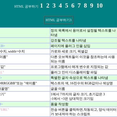
1
2
3
4
5
6
7
8
9
10
HTML 공부하기
HTML 공부하기3
정의 목록에서 용어로서 설정될 텍스트를 나
타냄
강조될 텍스트를 나타냄
ED>
페이지에 플러그 인을 삽입
t=수치, width=수치
가로와 세로 크기, 픽셀값
"이름"
다른 오브젝트들이 이것을 참조하는데 사용
되는 이름
"값"
프로그램에서 매개 변수로 지정되는 값
RL"
플러그 인이 디스플레이할 파일
>
특별한 글자 속성으로 텍스트를 나타냄
="#RRGGBB"또는 "색이름"
텍스트의 색, 16진수의 RGB값이나 색상명
"글꼴명"
글꼴 이름
크기"
1에서 7까지의 글자 크기, 초기값은 3
-1에서 +3은 상대적인 크기임
M>
폼을 작성함
="URL"
전송 버튼을 클릭하면,작동되고, 양식 데이터
가 보내져야 하는 스크립트