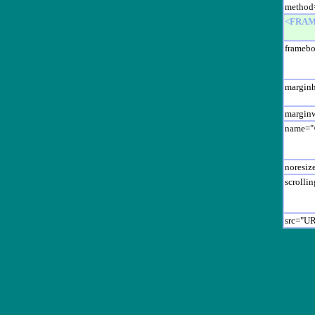
method=
<FRA
framebor
margin
margi
name=
noresiz
scrollin
src="U