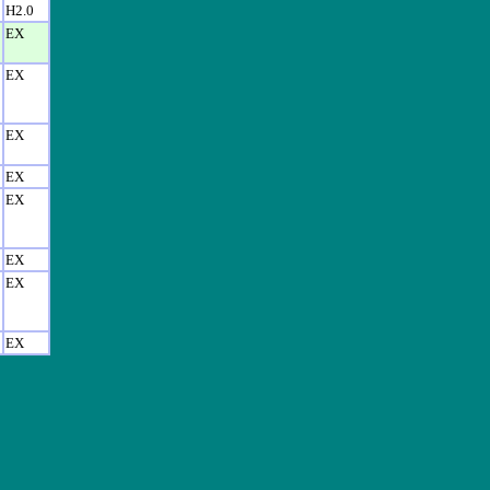
H2.0
EX
EX
저
EX
EX
EX
EX
EX
EX