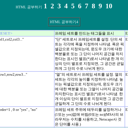
1
2
3
4
5
6
7
8
9
10
HTML 공부하기
HTML 공부하기4
ESET>
프레임 세트를 만드는 태그들을 표시
E
l1,col2,col3..."
"단" 세트로서 프레임세트를 설정. 단의 세
E
트는 각각에 폭을 지정하여 나타냄. 폭은 픽
셀값으로 지정되는데, 윈도우 크기에 대한
백분율로 또는 그 단이 나머지 공간을 차지
한다는 표시인 별표(*)로서 나타냄.한 개 이
상의 단이 별표로 지정되면, 그 공간은 균일
하게 그 단의 수로 나뉘게 된다.
ow1,row2,row3..."
"열"의 세트로서 프레임 세트를 설정. 열의
E
세트는 각각의 높이를 지정하여 나타냄. 높
이는 픽셀값으로 지정되는데, 윈도우 크기
에 대한 백분율 또는 그열이 나머지 공간을
차지한다는 표시인 별표(*)로서 나타냄. 한
개 이상의 단이 별표로 지정되면 그 공간은
균일하게 그 단의 수로 나뉘게 된다.
der=1 , 0 or "yes" , "no"
프레임 세트 주위에 테두리를 설정하거나
E
(1또는 yes)없애 버림(0또는 no)(MS사의 브
라우저는 수치를 사용하고, Netscape사 것
은 단어를 사용.)