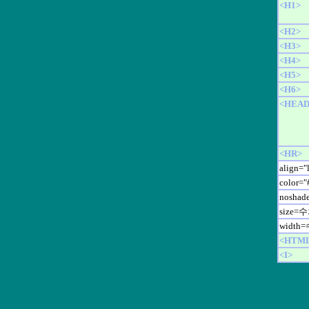
<H1>
<H2>
<H3>
<H4>
<H5>
<H6>
<HEAD
<HR>
align="
color
noshad
size=
width
<HTM
<I>