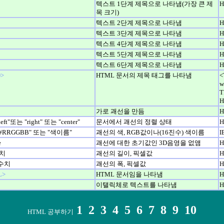
텍스트 1단계 제목으로 나타냄(가장 큰 제
H
목 크기)
텍스트 2단계 제목으로 나타냄
H
텍스트 3단계 제목으로 나타냄
H
텍스트 4단계 제목으로 나타냄
H
텍스트 5단계 제목으로 나타냄
H
텍스트 6단계 제목으로 나타냄
H
>
HTML 문서의 제목 태그를 나타냄
<
w
T
H
가로 괘선을 만듬
H
left"또는 "right" 또는 "center"
문서에서 괘선의 정렬 상태
H
="#RRGGBB" 또는 "색이름"
괘선의 색, RGB값이나(16진수) 색이름
I
e
괘선에 대한 초기값인 3D음영을 없앰
H
수치
괘선의 길이, 픽셀값
H
=수치
괘선의 폭, 픽셀값
H
L>
HTML 문서임을 나타냄
H
이탤릭체로 텍스트를 나타냄
H
1
2
3
4
5
6
7
8
9
10
HTML 공부하기