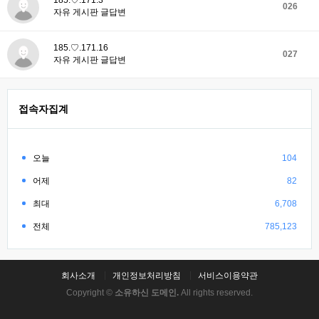
185.♡.171.3
026
자유 게시판 글답변
185.♡.171.16
027
자유 게시판 글답변
접속자집계
오늘
104
어제
82
최대
6,708
전체
785,123
회사소개
개인정보처리방침
서비스이용약관
Copyright ©
소유하신 도메인.
All rights reserved.