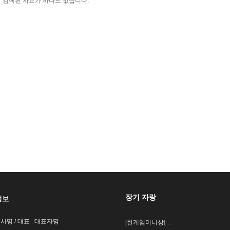
검색된 자료가 하나도 없습니다.
장기 자랑
정보
회사명 / 대표 : 대표자명
[한​게임​머니​상] …