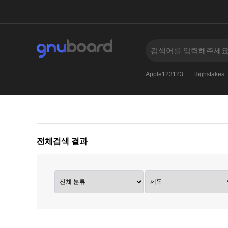
1
apple
advertising
why
authors
Apple123123
Highstakes
전체검색 결과