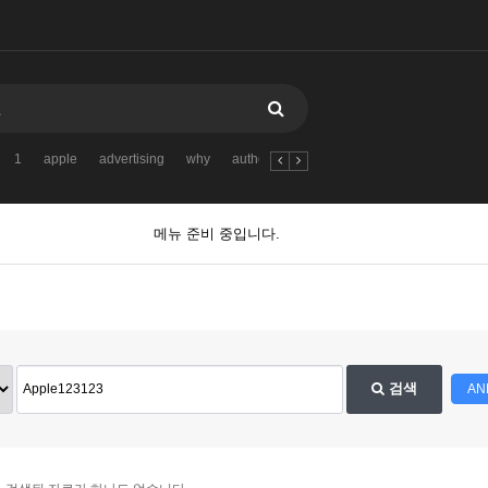
1
apple
advertising
why
authors
Apple123123
Highstakes
메뉴 준비 중입니다.
검색
AN